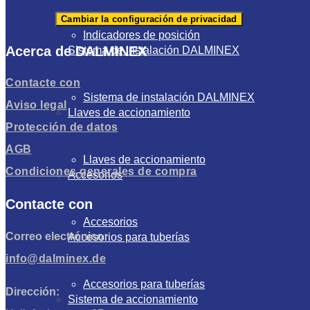
Cambiar la configuración de privacidad
Indicadores de posición
Acerca de DALMINEX
Sistema de instalación DALMINEX
Contacte con
Sistema de instalación DALMINEX
Aviso legal
Llaves de accionamiento
Protección de datos
AGB
Llaves de accionamiento
Condiciones generales de compra
Accesorios
Contacte con
Accesorios
Correo electrónico:
Accesorios para tuberías
info@dalminex.de
Accesorios para tuberías
Dirección:
Sistema de accionamiento