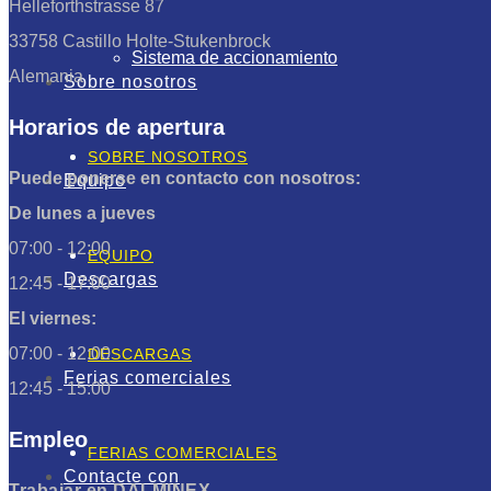
Helleforthstrasse 87
33758 Castillo Holte-Stukenbrock
Sistema de accionamiento
Alemania
Sobre nosotros
Horarios de apertura
SOBRE NOSOTROS
Puede ponerse en contacto con nosotros:
Equipo
De lunes a jueves
07:00 - 12:00
EQUIPO
Descargas
12:45 - 17:00
El viernes:
07:00 - 12:00
DESCARGAS
Ferias comerciales
12:45 - 15:00
Empleo
FERIAS COMERCIALES
Contacte con
Trabajar en DALMINEX