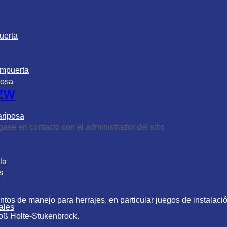
uerta
ompuerta
posa
RZW
ariposa
gase en contacto con el administrador del sitio
la
s
os de manejo para herrajes, en particular juegos de instalació
ales
loß Holte-Stukenbrock.