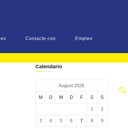
les
Contacte con
Empleo
Calendario
August 2026
M
D
M
D
F
S
S
1
2
3
4
5
6
7
8
9