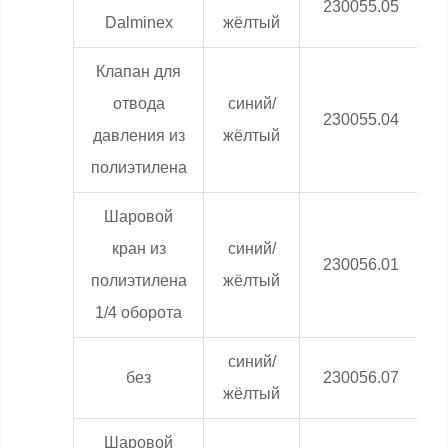
230055.05
Dalminex
жёлтый
Клапан для
отвода
синий/
0
230055.04
давления из
жёлтый
полиэтилена
Шаровой
кран из
синий/
0
230056.01
полиэтилена
жёлтый
1/4 оборота
синий/
0
без
230056.07
жёлтый
Шаровой