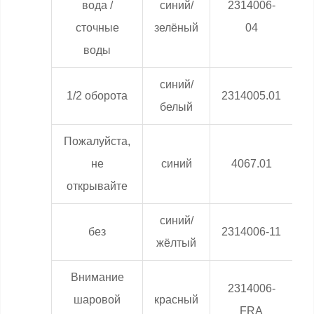
вода /
синий/
2314006-
0
сточные
зелёный
04
воды
синий/
0
1/2 оборота
2314005.01
белый
Пожалуйста,
0
не
синий
4067.01
открывайте
синий/
0
без
2314006-11
жёлтый
Внимание
2314006-
0
шаровой
красный
FRA