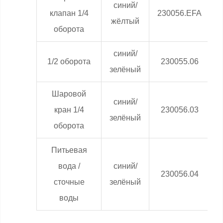
синий/
0
клапан 1/4
230056.EFA
жёлтый
оборота
синий/
0
1/2 оборота
230055.06
зелёный
Шаровой
синий/
0
кран 1/4
230056.03
зелёный
оборота
Питьевая
вода /
синий/
0
230056.04
сточные
зелёный
воды