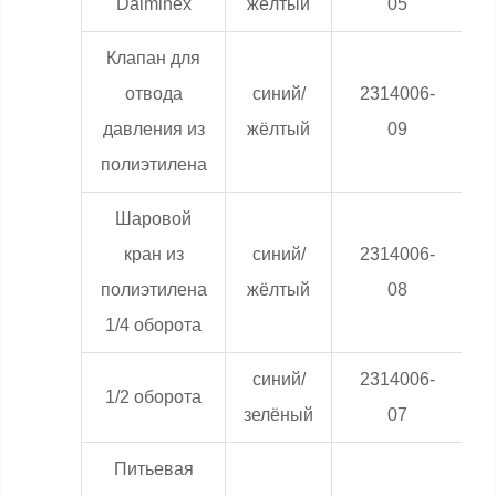
Dalminex
жёлтый
05
Клапан для
отвода
синий/
2314006-
0
давления из
жёлтый
09
полиэтилена
Шаровой
кран из
синий/
2314006-
0
полиэтилена
жёлтый
08
1/4 оборота
синий/
2314006-
0
1/2 оборота
зелёный
07
Питьевая