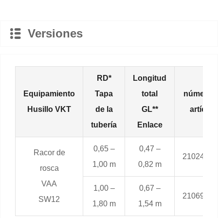
Versiones
RD*
Longitud
Equipamiento
Tapa
total
número 
Husillo VKT
de la
GL**
artículo
tubería
Enlace
0,65 –
0,47 –
Racor de
21024.H
1,00 m
0,82 m
rosca
VAA
1,00 –
0,67 –
21069.H
SW12
1,80 m
1,54 m