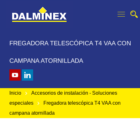
FREGADORA TELESCÓPICA T4 VAA CON
CAMPANA ATORNILLADA
Inicio
Accesorios de instalación - Soluciones
especiales
Fregadora telescópica T4 VAA con
campana atornillada