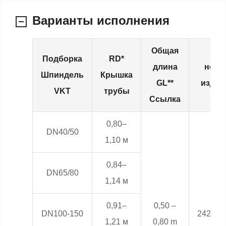
Варианты исполнения
Общая
Подборка
RD*
длина
номе
Шпиндель
Крышка
GL**
издел
VKT
трубы
Ссылка
0,80–
DN40/50
1,10 м
0,84–
DN65/80
1,14 м
0,91–
0,50 –
DN100-150
24281.
1,21 м
0,80 m