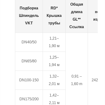
Общая
Подборка
RD*
длина
номе
Шпиндель
Крышка
GL**
издел
VKT
трубы
Ссылка
1,21–
DN40/50
1,90 м
1,25–
DN65/80
1,94 м
1,32–
0,91 –
DN100-150
24284.
2,01 м
1,60 m
1,42–
DN175/200
2,11 м