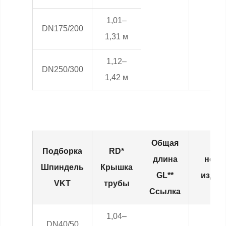
1,01–
DN175/200
1,31 м
1,12–
DN250/300
1,42 м
Общая
Подборка
RD*
длина
номе
Шпиндель
Крышка
GL**
издел
VKT
трубы
Ссылка
1,04–
DN40/50