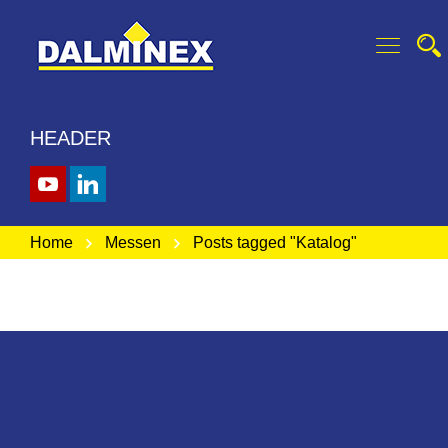
HEADER
Home
Messen
Posts tagged "Katalog"