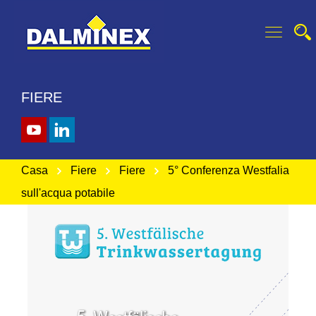
FIERE
Casa
Fiere
Fiere
5° Conferenza Westfalia
sull'acqua potabile