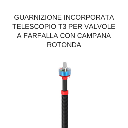
G
U
A
R
N
I
Z
I
O
N
E
I
N
C
O
R
P
O
R
A
T
A
T
E
L
E
S
C
O
P
I
O
T
3
P
E
R
V
A
L
V
O
L
E
A
F
A
R
F
A
L
L
A
C
O
N
C
A
M
P
A
N
A
R
O
T
O
N
D
A