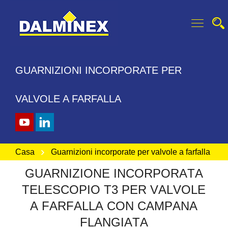
GUARNIZIONI INCORPORATE PER
VALVOLE A FARFALLA
Casa
Guarnizioni incorporate per valvole a farfalla
G
U
A
R
N
I
Z
I
O
N
E
I
N
C
O
R
P
O
R
A
T
A
T
E
L
E
S
C
O
P
I
O
T
3
P
E
R
V
A
L
V
O
L
E
A
F
A
R
F
A
L
L
A
C
O
N
C
A
M
P
A
N
A
F
L
A
N
G
I
A
T
A