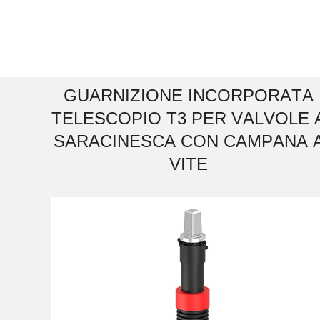
G
U
A
R
N
I
Z
I
O
N
E
I
N
C
O
R
P
O
R
A
T
A
T
E
L
E
S
C
O
P
I
O
T
3
P
E
R
V
A
L
V
O
L
E
S
A
R
A
C
I
N
E
S
C
A
C
O
N
C
A
M
P
A
N
A
V
I
T
E