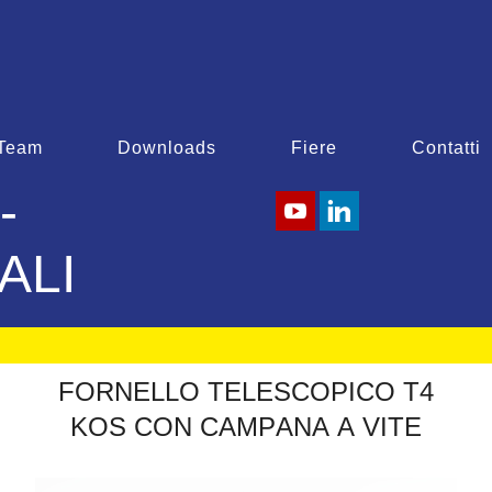
Team
Downloads
Fiere
Contatti
-
ALI
F
O
R
N
E
L
L
O
T
E
L
E
S
C
O
P
I
C
O
T
4
K
O
S
C
O
N
C
A
M
P
A
N
A
A
V
I
T
E