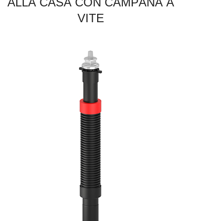
A
L
L
A
C
A
S
A
C
O
N
C
A
M
P
A
N
A
A
V
I
T
E