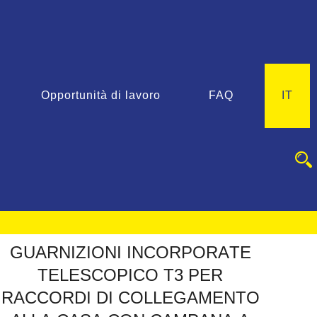
Opportunità di lavoro
FAQ
IT
G
U
A
R
N
I
Z
I
O
N
I
I
N
C
O
R
P
O
R
A
T
E
T
E
L
E
S
C
O
P
I
C
O
T
3
P
E
R
R
A
C
C
O
R
D
I
D
I
C
O
L
L
E
G
A
M
E
N
T
O