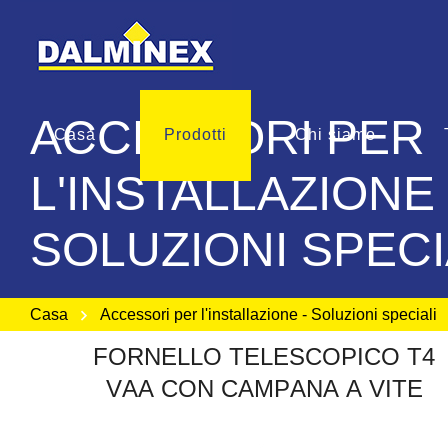
ACCESSORI PER
Casa
Prodotti
Chi siamo
L'INSTALLAZIONE 
SOLUZIONI SPECI
Casa
Accessori per l'installazione - Soluzioni speciali
F
O
R
N
E
L
L
O
T
E
L
E
S
C
O
P
I
C
O
T
4
V
A
A
C
O
N
C
A
M
P
A
N
A
A
V
I
T
E