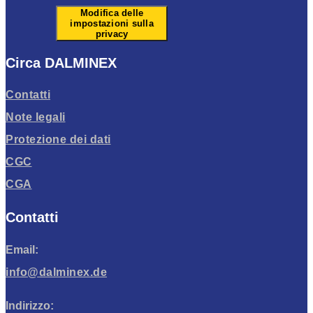
Modifica delle
impostazioni sulla
privacy
Circa DALMINEX
Contatti
Note legali
Protezione dei dati
CGC
CGA
Contatti
Email:
info@dalminex.de
Indirizzo: