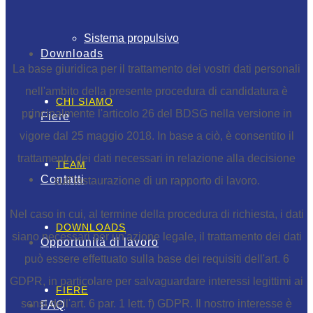
Sistema propulsivo
Downloads
La base giuridica per il trattamento dei vostri dati personali
nell'ambito della presente procedura di candidatura è
CHI SIAMO
principalmente l'articolo 26 del BDSG nella versione in
Fiere
vigore dal 25 maggio 2018. In base a ciò, è consentito il
trattamento dei dati necessari in relazione alla decisione
TEAM
Contatti
sull'instaurazione di un rapporto di lavoro.
Nel caso in cui, al termine della procedura di richiesta, i dati
DOWNLOADS
siano necessari per un'azione legale, il trattamento dei dati
Opportunità di lavoro
può essere effettuato sulla base dei requisiti dell'art. 6
GDPR, in particolare per salvaguardare interessi legittimi ai
FIERE
sensi dell'art. 6 par. 1 lett. f) GDPR. Il nostro interesse è
FAQ