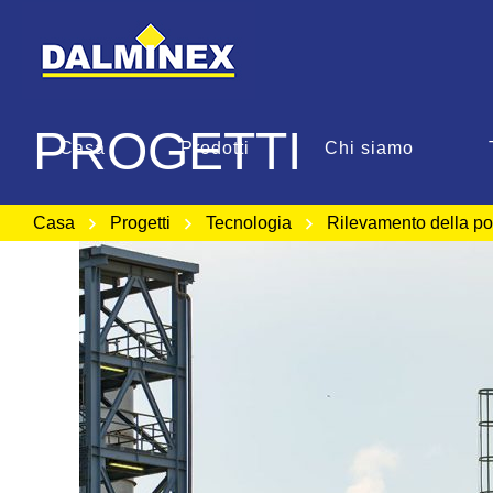
PROGETTI
Casa
Prodotti
Chi siamo
Casa
Progetti
Tecnologia
Rilevamento della p