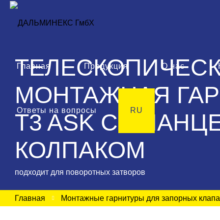
ТЕЛЕСКОПИЧЕС
Главная
Продукция
О нас
МОНТАЖНАЯ ГАР
Ответы на вопросы
RU
T3 ASK С ФЛАН
КОЛПАКОМ
подходит для поворотных затворов
Главная
Монтажные гарнитуры для запорных клап