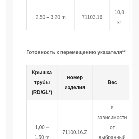
10,8
2,50 – 3,20 m
71103.16
кг
Готовность к перемещению указателя**
Крышка
номер
трубы
Вес
изделия
(RD/GL*)
в
зависимости
1,00 –
от
71100.16.Z
1,50 m
выбранный