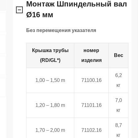
Монтаж Шпиндельный вал
Ø16 мм
Без перемещения указателя
Крышка трубы
номер
Вес
(RD/GL*)
изделия
6,2
1,00 – 1,50 m
71100.16
кг
7,0
1,20 – 1,80 m
71101.16
кг
8,7
1,70 – 2,00 m
71102.16
кг