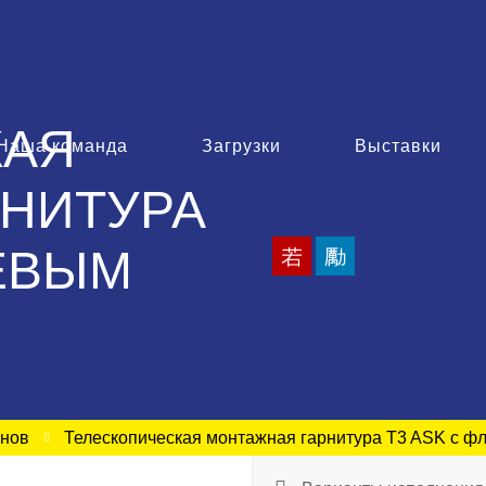
КАЯ
Наша команда
Загрузки
Выставки
НИТУРА
ЦЕВЫМ
анов
Телескопическая монтажная гарнитура T3 ASK с ф