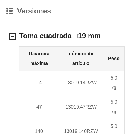
Versiones
Toma cuadrada □19 mm
U/carrera
número de
Peso
máxima
artículo
5,0
14
13019.14RZW
kg
5,0
47
13019.47RZW
kg
5,0
140
13019.140RZW